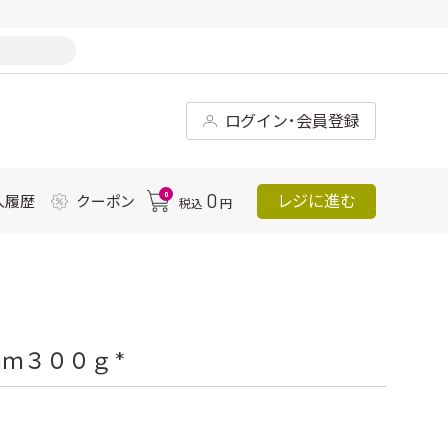
ログイン･会員登録
0
0
レジに進む
入履歴
クーポン
税込
円
ｍ３００ｇ *