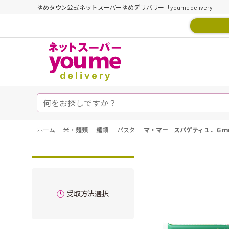
ゆめタウン公式ネットスーパーゆめデリバリー「youme delivery」
-
-
-
-
ホーム
米・麺類
麺類
パスタ
マ・マー スパゲティ１．６ｍ
受取方法選択