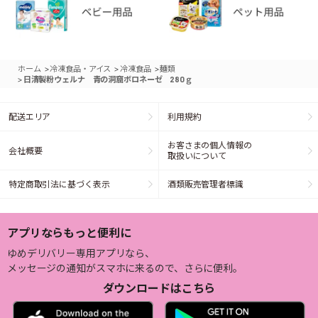
>
>
>
ホーム
冷凍食品・アイス
冷凍食品
麺類
>
日清製粉ウェルナ 青の洞窟ボロネーゼ 280ｇ
配送エリア
利用規約
お客さまの個人情報の
会社概要
取扱いについて
特定商取引法に基づく表示
酒類販売管理者標識
アプリならもっと便利に
ゆめデリバリー専用アプリなら、
メッセージの通知がスマホに来るので、さらに便利。
ダウンロードはこちら