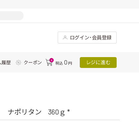
ログイン･会員登録
0
0
レジに進む
入履歴
クーポン
税込
円
ナポリタン 360ｇ *