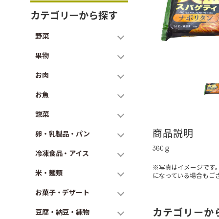
カテゴリーから探す
野菜
果物
お肉
お魚
惣菜
商品説明
卵・乳製品・パン
360ｇ
冷凍食品・アイス
※写真はイメージです
米・麺類
になっている場合もご
お菓子・デザート
カテゴリーか
豆腐・納豆・練物