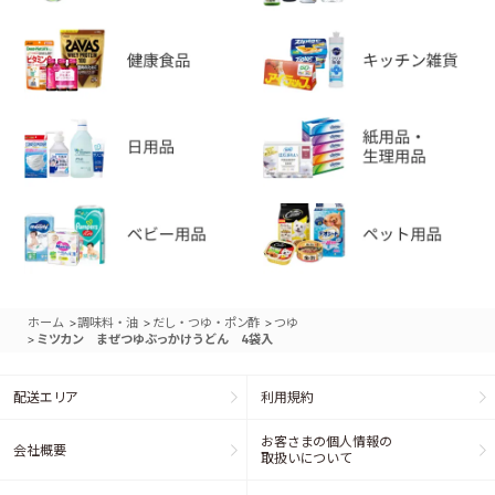
>
>
>
ホーム
調味料・油
だし・つゆ・ポン酢
つゆ
>
ミツカン まぜつゆぶっかけうどん 4袋入
配送エリア
利用規約
お客さまの個人情報の
会社概要
取扱いについて