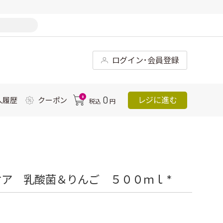
ログイン･会員登録
0
0
レジに進む
入履歴
クーポン
税込
円
ア 乳酸菌＆りんご ５００ｍｌ *