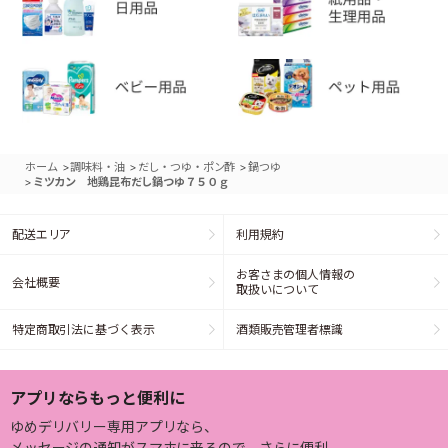
>
>
>
ホーム
調味料・油
だし・つゆ・ポン酢
鍋つゆ
>
ミツカン 地鶏昆布だし鍋つゆ７５０ｇ
配送エリア
利用規約
お客さまの個人情報の
会社概要
取扱いについて
特定商取引法に基づく表示
酒類販売管理者標識
アプリならもっと便利に
ゆめデリバリー専用アプリなら、
メッセージの通知がスマホに来るので、さらに便利。