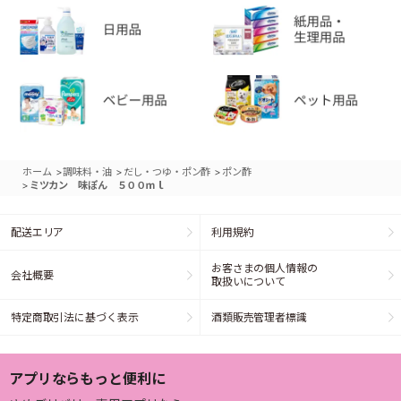
>
>
>
ホーム
調味料・油
だし・つゆ・ポン酢
ポン酢
>
ミツカン 味ぽん ５００ｍｌ
配送エリア
利用規約
お客さまの個人情報の
会社概要
取扱いについて
特定商取引法に基づく表示
酒類販売管理者標識
アプリならもっと便利に