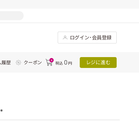
ログイン･会員登録
0
0
レジに進む
入履歴
クーポン
税込
円
*