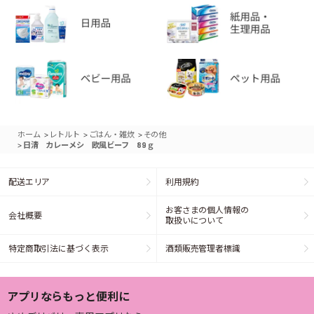
>
>
>
ホーム
レトルト
ごはん・雑炊
その他
>
日清 カレーメシ 欧風ビーフ 89ｇ
配送エリア
利用規約
お客さまの個人情報の
会社概要
取扱いについて
特定商取引法に基づく表示
酒類販売管理者標識
アプリならもっと便利に