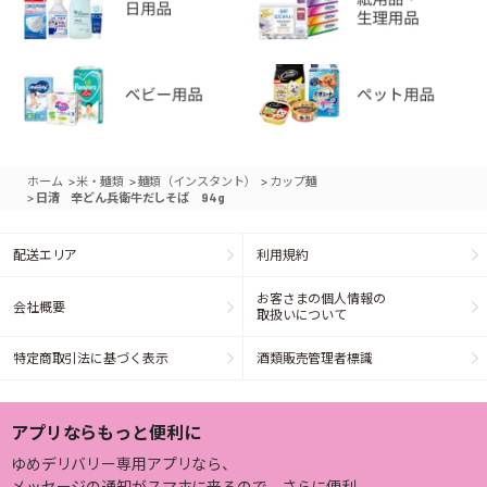
>
>
>
ホーム
米・麺類
麺類（インスタント）
カップ麺
>
日清 辛どん兵衛牛だしそば 94g
配送エリア
利用規約
お客さまの個人情報の
会社概要
取扱いについて
特定商取引法に基づく表示
酒類販売管理者標識
アプリならもっと便利に
ゆめデリバリー専用アプリなら、
メッセージの通知がスマホに来るので、さらに便利。