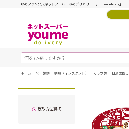
ゆめタウン公式ネットスーパーゆめデリバリー「youme delivery」
-
-
-
-
ホーム
米・麺類
麺類（インスタント）
カップ麺
日清のあっ
受取方法選択