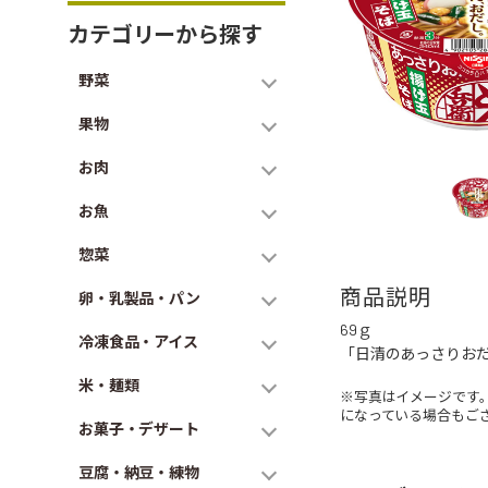
カテゴリーから探す
野菜
果物
お肉
お魚
惣菜
商品説明
卵・乳製品・パン
69ｇ
冷凍食品・アイス
「日清のあっさりおだ
米・麺類
※写真はイメージです
になっている場合もご
お菓子・デザート
豆腐・納豆・練物