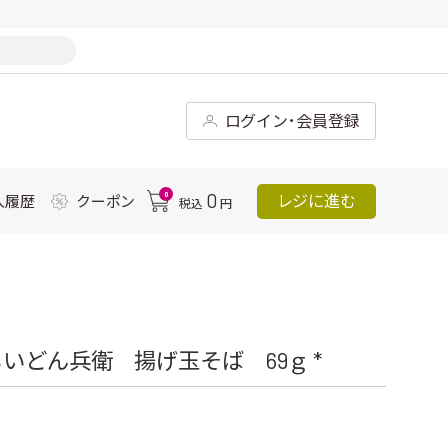
ログイン･会員登録
0
0
レジに進む
入履歴
クーポン
税込
円
どん兵衛 揚げ玉そば 69ｇ *