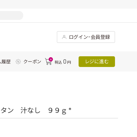
ログイン･会員登録
0
0
レジに進む
入履歴
クーポン
税込
円
タン 汁なし ９９ｇ *