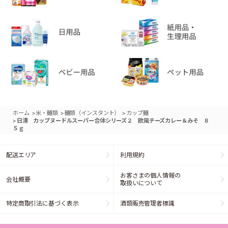
>
>
>
ホーム
米・麺類
麺類（インスタント）
カップ麺
>
日清 カップヌードルスーパー合体シリーズ２ 欧風チーズカレー＆みそ ８
５ｇ
配送エリア
利用規約
お客さまの個人情報の
会社概要
取扱いについて
特定商取引法に基づく表示
酒類販売管理者標識