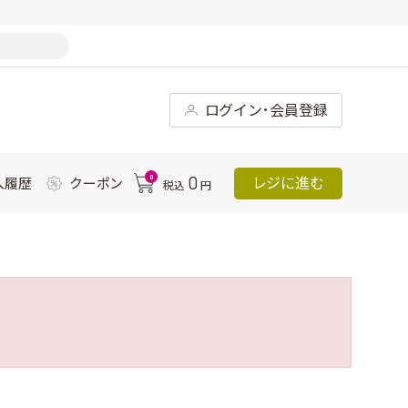
ログイン･会員登録
0
0
レジに進む
入履歴
クーポン
税込
円