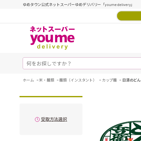
ゆめタウン公式ネットスーパーゆめデリバリー「youme delivery」
-
-
-
-
ホーム
米・麺類
麺類（インスタント）
カップ麺
日清のどん
受取方法選択