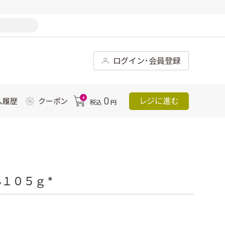
ログイン･会員登録
0
0
レジに進む
入履歴
クーポン
税込
円
１０５ｇ *