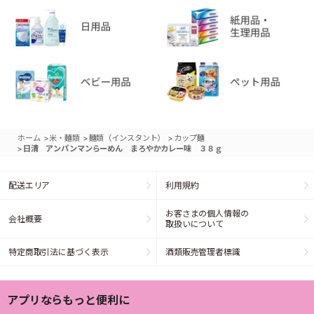
>
>
>
ホーム
米・麺類
麺類（インスタント）
カップ麺
>
日清 アンパンマンらーめん まろやかカレー味 ３８ｇ
配送エリア
利用規約
お客さまの個人情報の
会社概要
取扱いについて
特定商取引法に基づく表示
酒類販売管理者標識
アプリならもっと便利に