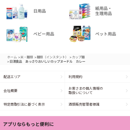
>
>
>
ホーム
米・麺類
麺類（インスタント）
カップ麺
>
日清食品 あっさりおいしいカップヌードル カレー
配送エリア
利用規約
お客さまの個人情報の
会社概要
取扱いについて
特定商取引法に基づく表示
酒類販売管理者標識
アプリならもっと便利に