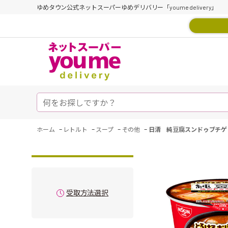
ゆめタウン公式ネットスーパーゆめデリバリー「youme delivery」
-
-
-
-
ホーム
レトルト
スープ
その他
日清 純豆腐スンドゥブチゲ
受取方法選択