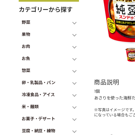
カテゴリーから探す
野菜
果物
お肉
お魚
惣菜
商品説明
卵・乳製品・パン
1個
冷凍食品・アイス
あさりを使った海鮮
米・麺類
※写真はイメージです
になっている場合もご
お菓子・デザート
豆腐・納豆・練物