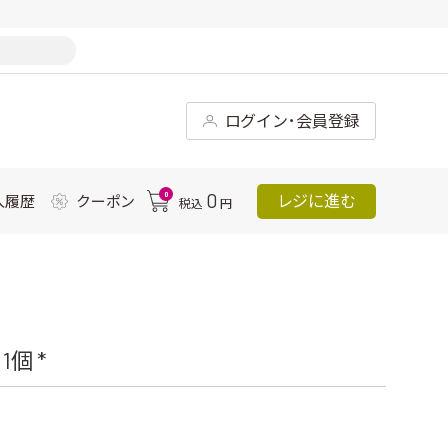
ログイン･会員登録
0
0
レジに進む
入履歴
クーポン
税込
円
個 *