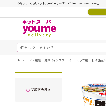
ゆめタウン公式ネットスーパーゆめデリバリー「youme delivery」
-
-
-
-
ホーム
米・麺類
麺類（インスタント）
カップ麺
日清食品シ
受取方法選択