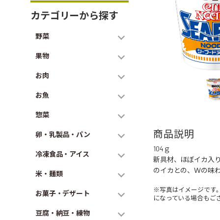
カテゴリーから探す
野菜
果物
お肉
お魚
惣菜
商品説明
卵・乳製品・パン
104ｇ
冷凍食品・アイス
新具材、ほぼイカ入
のイカとの、Ｗの味
米・麺類
※写真はイメージです
お菓子・デザート
になっている場合もご
豆腐・納豆・練物