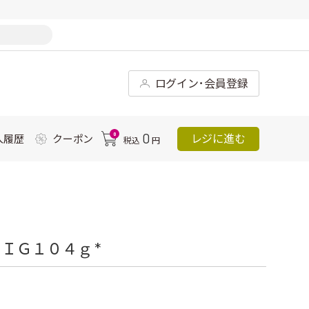
ログイン･会員登録
0
0
レジに進む
入履歴
クーポン
税込
円
ＩＧ１０４ｇ *