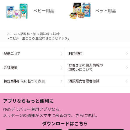
>
>
>
ホーム
調味料・油
調味料
味噌
>
ニビシ 里ごころ 生 合わせこうじ７５０g
配送エリア
利用規約
お客さまの個人情報の
会社概要
取扱いについて
特定商取引法に基づく表示
酒類販売管理者標識
アプリならもっと便利に
ゆめデリバリー専用アプリなら、
メッセージの通知がスマホに来るので、さらに便利。
ダウンロードはこちら