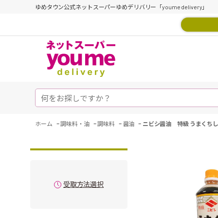
ゆめタウン公式ネットスーパーゆめデリバリー「youme delivery」
-
-
-
-
ホーム
調味料・油
調味料
醤油
ニビシ醤油 特級 うまくち
受取方法選択