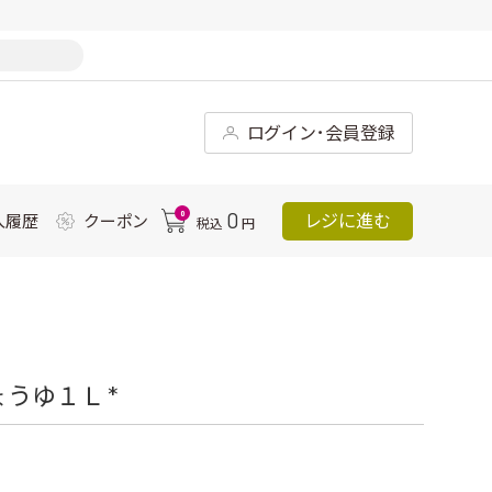
ログイン･会員登録
0
0
レジに進む
入履歴
クーポン
税込
円
うゆ１Ｌ *