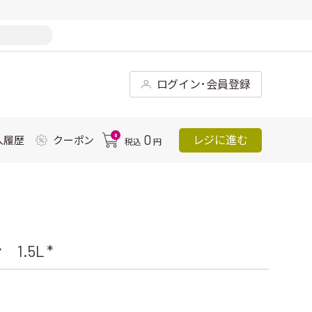
ログイン･会員登録
0
0
レジに進む
入履歴
クーポン
税込
円
.5L *