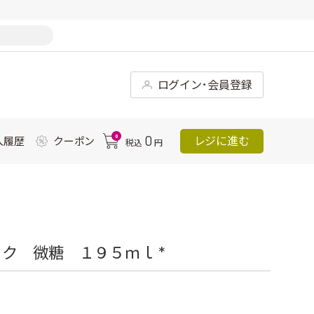
ログイン･会員登録
0
0
レジに進む
入履歴
クーポン
税込
円
ク 微糖 １９５ｍｌ *