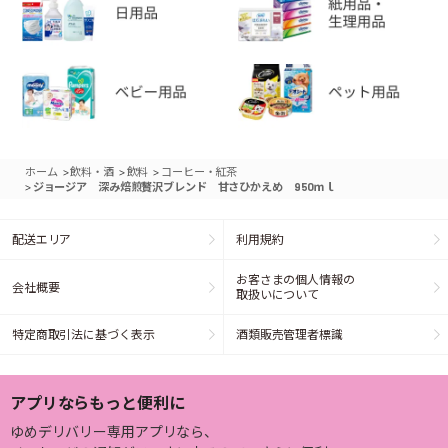
>
>
>
ホーム
飲料・酒
飲料
コーヒー・紅茶
>
ジョージア 深み焙煎贅沢ブレンド 甘さひかえめ 950ｍｌ
配送エリア
利用規約
お客さまの個人情報の
会社概要
取扱いについて
特定商取引法に基づく表示
酒類販売管理者標識
アプリならもっと便利に
ゆめデリバリー専用アプリなら、