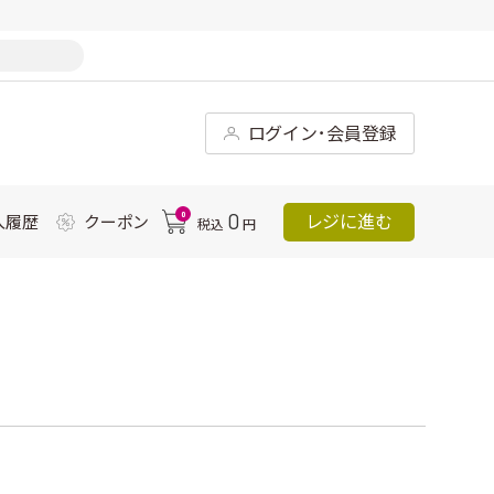
ログイン･会員登録
0
0
レジに進む
入履歴
クーポン
税込
円