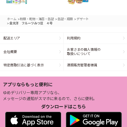
>
>
>
ホーム
粉類・乾物・海苔・缶詰
缶詰・瓶類
デザート
>
金太洋 フルーツみつ豆 ４号
配送エリア
利用規約
お客さまの個人情報の
会社概要
取扱いについて
特定商取引法に基づく表示
酒類販売管理者標識
アプリならもっと便利に
ゆめデリバリー専用アプリなら、
メッセージの通知がスマホに来るので、さらに便利。
ダウンロードはこちら