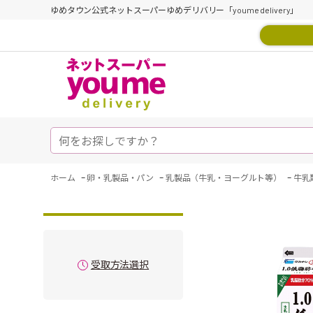
ゆめタウン公式ネットスーパーゆめデリバリー「youme delivery」
-
-
-
ホーム
卵・乳製品・パン
乳製品（牛乳・ヨーグルト等）
牛乳
受取方法選択