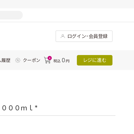
ログイン･会員登録
0
0
レジに進む
入履歴
クーポン
税込
円
０００ｍｌ *