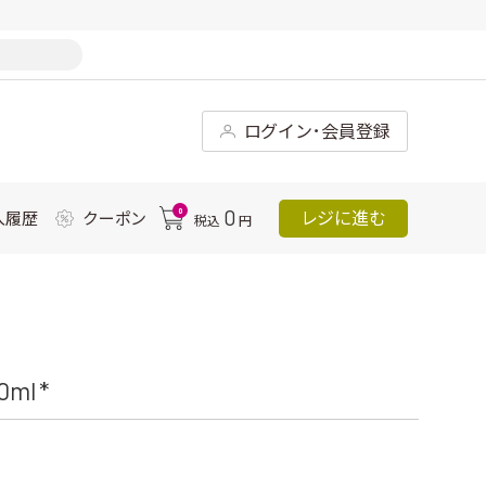
ログイン･会員登録
0
0
レジに進む
入履歴
クーポン
税込
円
l *