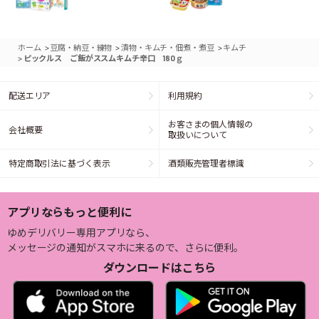
>
>
>
ホーム
豆腐・納豆・練物
漬物・キムチ・佃煮・煮豆
キムチ
>
ピックルス ご飯がススムキムチ辛口 180ｇ
配送エリア
利用規約
お客さまの個人情報の
会社概要
取扱いについて
特定商取引法に基づく表示
酒類販売管理者標識
アプリならもっと便利に
ゆめデリバリー専用アプリなら、
メッセージの通知がスマホに来るので、さらに便利。
ダウンロードはこちら