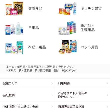
>
>
>
ホーム
紙用品・生理用品他
生理用品
夜用ナプキン
>
エリス 新・素肌感 多い日の夜用 羽付 9枚×2パック
配送エリア
利用規約
お客さまの個人情報の
会社概要
取扱いについて
特定商取引法に基づく表示
酒類販売管理者標識