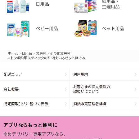
>
>
>
ホーム
日用品
文房具
その他文房具
>
トンボ鉛筆 スティックのり 消えいろピットほそみ
配送エリア
利用規約
お客さまの個人情報の
会社概要
取扱いについて
特定商取引法に基づく表示
酒類販売管理者標識
アプリならもっと便利に
ゆめデリバリー専用アプリなら、