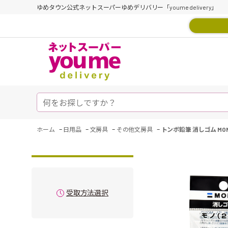
ゆめタウン公式ネットスーパーゆめデリバリー「youme delivery」
-
-
-
-
ホーム
日用品
文房具
その他文房具
トンボ鉛筆 消しゴム MO
受取方法選択