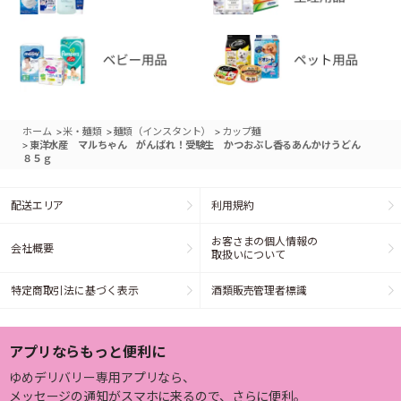
>
>
>
ホーム
米・麺類
麺類（インスタント）
カップ麺
>
東洋水産 マルちゃん がんばれ！受験生 かつおぶし香るあんかけうどん
８５ｇ
配送エリア
利用規約
お客さまの個人情報の
会社概要
取扱いについて
特定商取引法に基づく表示
酒類販売管理者標識
アプリならもっと便利に
ゆめデリバリー専用アプリなら、
メッセージの通知がスマホに来るので、さらに便利。