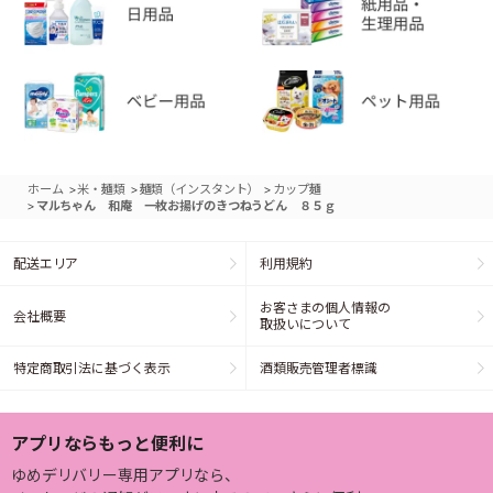
>
>
>
ホーム
米・麺類
麺類（インスタント）
カップ麺
>
マルちゃん 和庵 一枚お揚げのきつねうどん ８５ｇ
配送エリア
利用規約
お客さまの個人情報の
会社概要
取扱いについて
特定商取引法に基づく表示
酒類販売管理者標識
アプリならもっと便利に
ゆめデリバリー専用アプリなら、