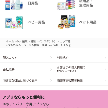
>
>
>
ホーム
米・麺類
麺類（インスタント）
カップ麺
>
マルちゃん ラーメン横綱 豚骨しょう油 １１５ｇ
配送エリア
利用規約
お客さまの個人情報の
会社概要
取扱いについて
特定商取引法に基づく表示
酒類販売管理者標識
アプリならもっと便利に
ゆめデリバリー専用アプリなら、