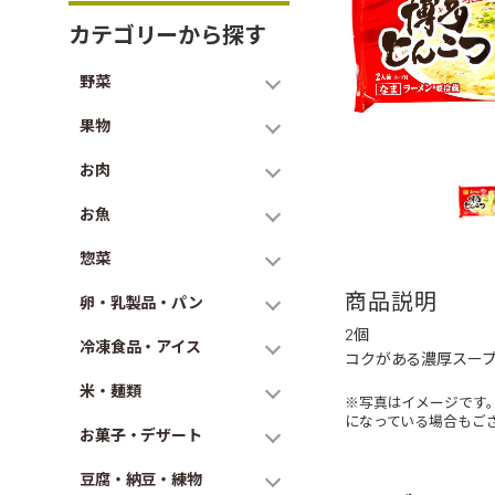
カテゴリーから探す
野菜
果物
お肉
お魚
惣菜
商品説明
卵・乳製品・パン
2個
冷凍食品・アイス
コクがある濃厚スー
米・麺類
※写真はイメージです
になっている場合もご
お菓子・デザート
豆腐・納豆・練物