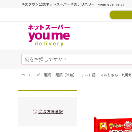
ゆめタウン公式ネットスーパーゆめデリバリー「youme delivery」
-
-
-
-
ホーム
米・麺類
麺類（冷蔵）
チルド麺
マルちゃん 九州ガ
受取方法選択