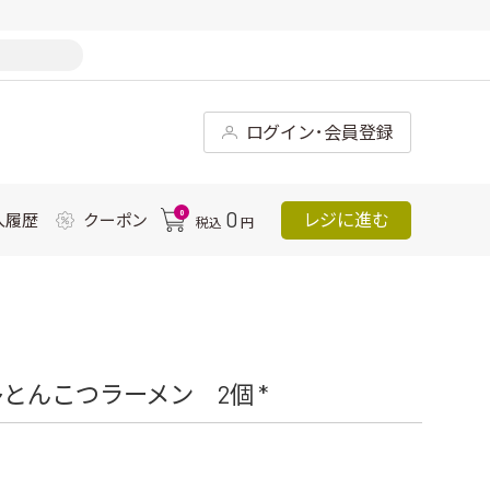
ログイン･会員登録
0
0
レジに進む
入履歴
クーポン
税込
円
とんこつラーメン 2個 *