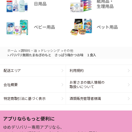
>
>
>
ホーム
調味料・油
ドレッシング
その他
>
パリパリ無限たまねぎのもと さっぱり梅かつお味 １食入
配送エリア
利用規約
お客さまの個人情報の
会社概要
取扱いについて
特定商取引法に基づく表示
酒類販売管理者標識
アプリならもっと便利に
ゆめデリバリー専用アプリなら、