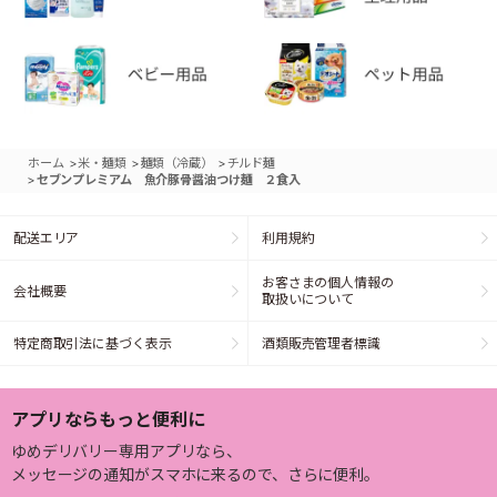
>
>
>
ホーム
米・麺類
麺類（冷蔵）
チルド麺
>
セブンプレミアム 魚介豚骨醤油つけ麺 ２食入
配送エリア
利用規約
お客さまの個人情報の
会社概要
取扱いについて
特定商取引法に基づく表示
酒類販売管理者標識
アプリならもっと便利に
ゆめデリバリー専用アプリなら、
メッセージの通知がスマホに来るので、さらに便利。