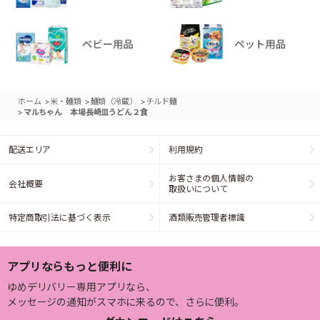
>
>
>
ホーム
米・麺類
麺類（冷蔵）
チルド麺
>
マルちゃん 本場長崎皿うどん２食
配送エリア
利用規約
お客さまの個人情報の
会社概要
取扱いについて
特定商取引法に基づく表示
酒類販売管理者標識
アプリならもっと便利に
ゆめデリバリー専用アプリなら、
メッセージの通知がスマホに来るので、さらに便利。