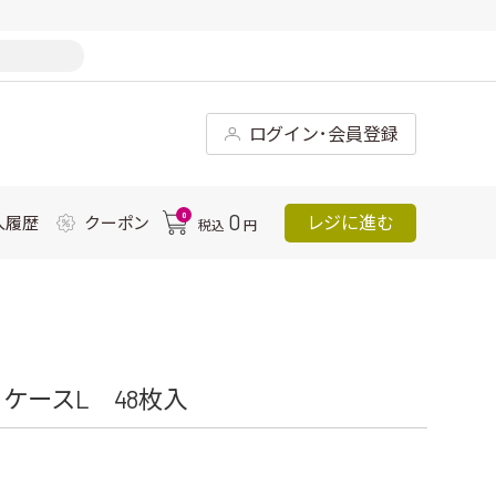
ログイン･会員登録
0
0
レジに進む
入履歴
クーポン
税込
円
ケースL 48枚入