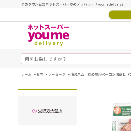
ゆめタウン公式ネットスーパーゆめデリバリー「youme delivery」
-
-
-
ホーム
お肉
ソーセージ
滝沢ハム 炒め物用ベーコン切落し（
受取方法選択