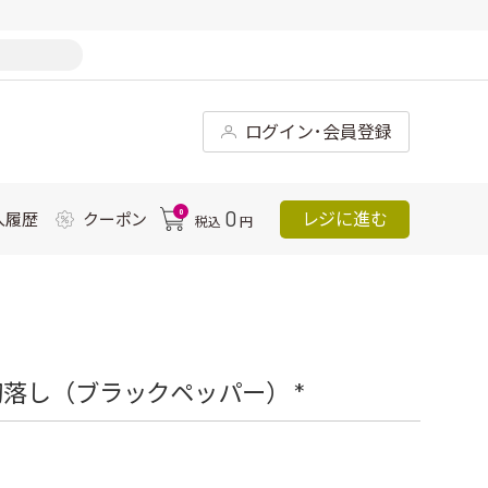
ログイン･会員登録
0
0
レジに進む
入履歴
クーポン
税込
円
落し（ブラックペッパー） *