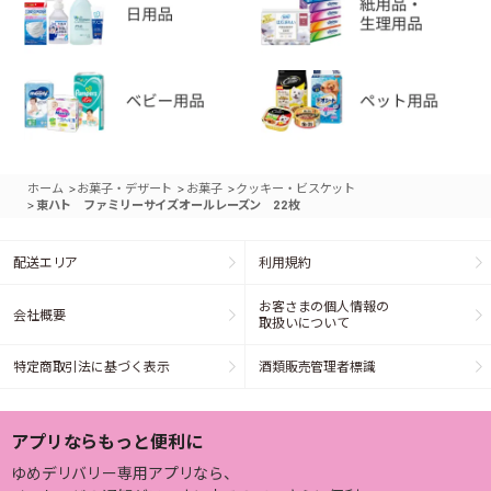
>
>
>
ホーム
お菓子・デザート
お菓子
クッキー・ビスケット
>
東ハト ファミリーサイズオールレーズン 22枚
配送エリア
利用規約
お客さまの個人情報の
会社概要
取扱いについて
特定商取引法に基づく表示
酒類販売管理者標識
アプリならもっと便利に
ゆめデリバリー専用アプリなら、