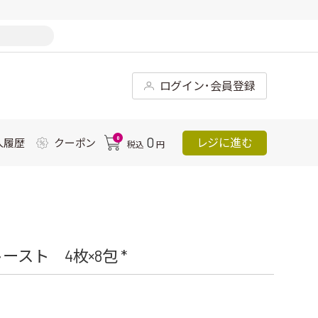
ログイン･会員登録
0
0
レジに進む
入履歴
クーポン
税込
円
スト 4枚×8包 *