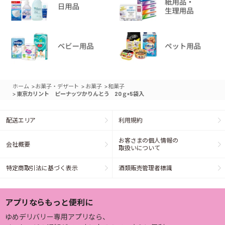
>
>
>
ホーム
お菓子・デザート
お菓子
和菓子
>
東京カリント ピーナッツかりんとう 20ｇ×5袋入
配送エリア
利用規約
お客さまの個人情報の
会社概要
取扱いについて
特定商取引法に基づく表示
酒類販売管理者標識
アプリならもっと便利に
ゆめデリバリー専用アプリなら、