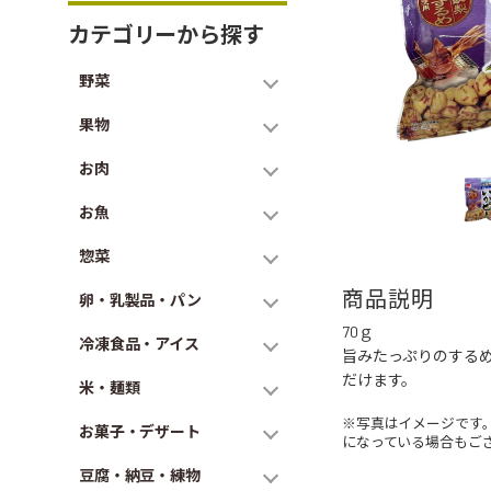
カテゴリーから探す
野菜
果物
お肉
お魚
惣菜
商品説明
卵・乳製品・パン
70ｇ
冷凍食品・アイス
旨みたっぷりのする
だけます。
米・麺類
※写真はイメージです
お菓子・デザート
になっている場合もご
豆腐・納豆・練物