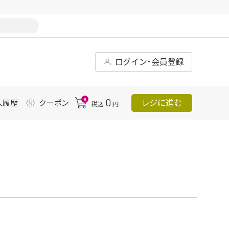
ログイン･会員登録
0
0
レジに進む
入履歴
クーポン
税込
円