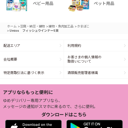
>
>
>
ホーム
豆腐・納豆・練物
練物・魚肉加工品
かまぼこ
>
Umios フィッシュウインナー5束
配送エリア
利用規約
お客さまの個人情報の
会社概要
取扱いについて
特定商取引法に基づく表示
酒類販売管理者標識
アプリならもっと便利に
ゆめデリバリー専用アプリなら、
メッセージの通知がスマホに来るので、さらに便利。
ダウンロードはこちら