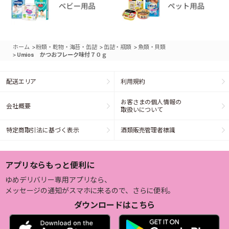
>
>
>
ホーム
粉類・乾物・海苔・缶詰
缶詰・瓶類
魚類・貝類
>
Umios かつおフレーク味付７０ｇ
配送エリア
利用規約
お客さまの個人情報の
会社概要
取扱いについて
特定商取引法に基づく表示
酒類販売管理者標識
アプリならもっと便利に
ゆめデリバリー専用アプリなら、
メッセージの通知がスマホに来るので、さらに便利。
ダウンロードはこちら