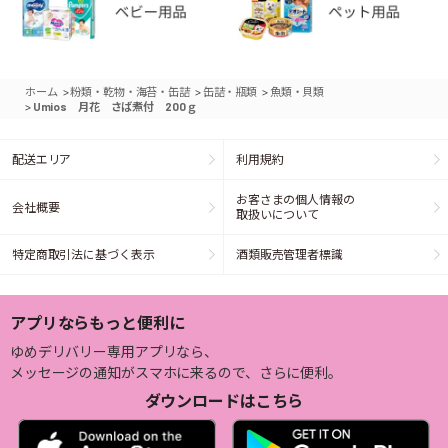
>
>
>
ホーム
粉類・乾物・海苔・缶詰
缶詰・瓶類
魚類・貝類
>
Umios 月花 さば煮付 200ｇ
配送エリア
利用規約
お客さまの個人情報の
会社概要
取扱いについて
特定商取引法に基づく表示
酒類販売管理者標識
アプリならもっと便利に
ゆめデリバリー専用アプリなら、
メッセージの通知がスマホに来るので、さらに便利。
ダウンロードはこちら