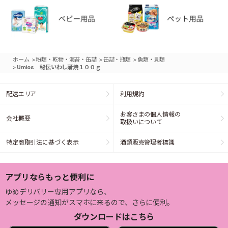
>
>
>
ホーム
粉類・乾物・海苔・缶詰
缶詰・瓶類
魚類・貝類
>
Umios 秘伝いわし蒲焼１００ｇ
配送エリア
利用規約
お客さまの個人情報の
会社概要
取扱いについて
特定商取引法に基づく表示
酒類販売管理者標識
アプリならもっと便利に
ゆめデリバリー専用アプリなら、
メッセージの通知がスマホに来るので、さらに便利。
ダウンロードはこちら