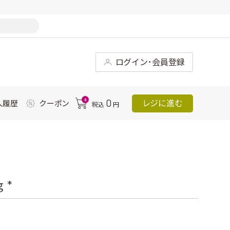
ログイン･会員登録
0
0
レジに進む
入履歴
クーポン
税込
円
 *