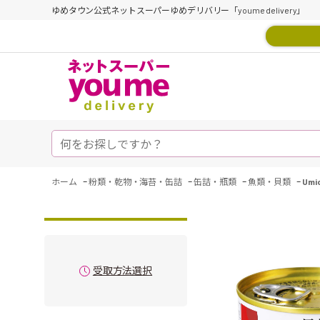
ゆめタウン公式ネットスーパーゆめデリバリー「youme delivery」
-
-
-
-
ホーム
粉類・乾物・海苔・缶詰
缶詰・瓶類
魚類・貝類
Um
受取方法選択